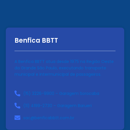
Benfica BBTT
A Benfica BBTT atua desde 1975 na Região Oeste
da Grande São Paulo, executando transporte
municipal e intermunicipal de passageiros.
(15) 3226-9900 – Garagem Sorocaba
(11) 4199-2730 – Garagem Barueri
sac@benficabbtt.com.br