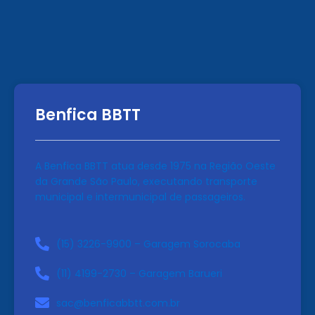
Benfica BBTT
A Benfica BBTT atua desde 1975 na Região Oeste
da Grande São Paulo, executando transporte
municipal e intermunicipal de passageiros.
(15) 3226-9900 – Garagem Sorocaba
(11) 4199-2730 – Garagem Barueri
sac@benficabbtt.com.br